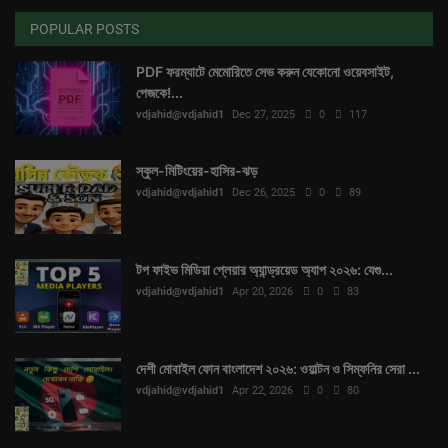
POPULAR POSTS
Mobile_phone.
PDF ফরম্যাটে মেমোরিতে সেভ করুন যেকোনো ওয়েবসাইট,
{{{__Life-story__}}}
পেজকে!...
vdjahid@vdjahid1
Dec 27, 2025
0
117
Bangla
স্কুল-মিটিংয়ের-হাসির-ঝড়
{.Electronic. ইলেকট্রনিক}
vdjahid@vdjahid1
Dec 26, 2025
0
89
Education_system.
টপ ফাইভ মিডিয়া প্লেয়ার অ্যান্ড্রয়েড অ্যাপ ২০২৬: যেগু...
vdjahid@vdjahid1
Apr 20, 2026
0
83
দেশী মোবাইল ফোন বাংলাদেশ ২০২৬: ওয়াল্টন ও সিম্ফনির সেরা ...
vdjahid@vdjahid1
Apr 22, 2026
0
80