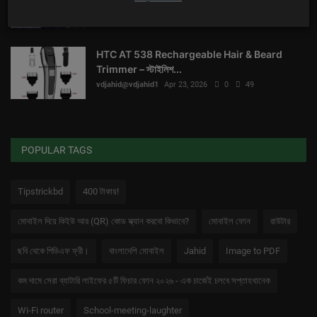
vdjahid@vdjahid1
Apr 23, 2026
0
55
HTC AT 538 Rechargeable Hair & Beard
Trimmer – স্টাইলিশ...
vdjahid@vdjahid1
Apr 23, 2026
0
49
POPULAR TAGS
Tipstrickbd
400 টাকায়!
মোবাইল দিয়ে কিইউ আর (QR) কোড স্ক্যান করবো কিভাবে?
মোবাইল ফোন
রাউটার
ছবি থেকে পিডিএফ ফ্রী।
বাংলাদেশি মোবাইল
Jahid
Image to PDF
কম দামে সেরা ব্যাটারি লাইফের ৫টি ফিচার ফোন ২০২৬ - এক চার্জেই চলবে সপ্তাহখানেক
Wi-Fi router
School-meeting-laughter