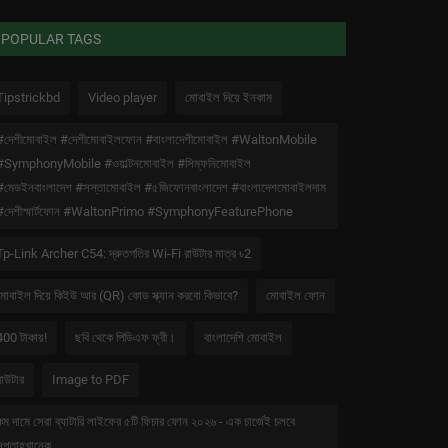
POPULAR TAGS
Tipstrickbd
Video player
মোবাইল দিয়ে ইনকাম
#দেশীমোবাইল #দেশীমোবাইলফোন #বাংলাদেশীমোবাইল #WaltonMobile
#SymphonyMobile #ওয়াল্টনমোবাইল #সিম্ফনিমোবাইল
#মেডইনবাংলাদেশ #সস্তামোবাইল #৫জিফোনবাংলাদেশ #বাংলাদেশমোবাইলদাম
#দেশীস্মার্টফোন #WaltonPrimo #SymphonyFeaturePhone
Tp-Link Archer C54: দ্রুতগতির Wi-Fi রাউটার মাত্র ৳2
মোবাইল দিয়ে কিইউ আর (QR) কোড স্ক্যান করবো কিভাবে?
মোবাইল ফোন
400 টাকায়!
ছবি থেকে পিডিএফ ফ্রী।
বাংলাদেশি মোবাইল
রাউটার
Image to PDF
কম দামে সেরা ব্যাটারি লাইফের ৫টি ফিচার ফোন ২০২৬ - এক চার্জেই চলবে
সপ্তাহখানেক