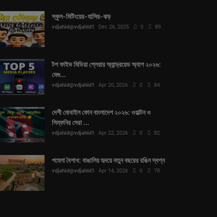
স্কুল-মিটিংয়ের-হাসির-ঝড়
vdjahid@vdjahid1
Dec 26, 2025
0
89
টপ ফাইভ মিডিয়া প্লেয়ার অ্যান্ড্রয়েড অ্যাপ ২০২৬:
যেগু...
vdjahid@vdjahid1
Apr 20, 2026
0
84
দেশী মোবাইল ফোন বাংলাদেশ ২০২৬: ওয়াল্টন ও
সিম্ফনির সেরা ...
vdjahid@vdjahid1
Apr 22, 2026
0
82
পহেলা বৈশাখ: বাঙালির হৃদয়ে নতুন বছরের রঙিন স্বপ্ন
vdjahid@vdjahid1
Apr 14, 2026
0
78