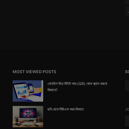
MOST VIEWED POSTS
S
মোবাইল দিয়ে কিইউ আর (QR) কোড স্ক্যান করবো
কিভাবে?
ছবি থেকে পিডিএফ করব কিভাবে
Jo