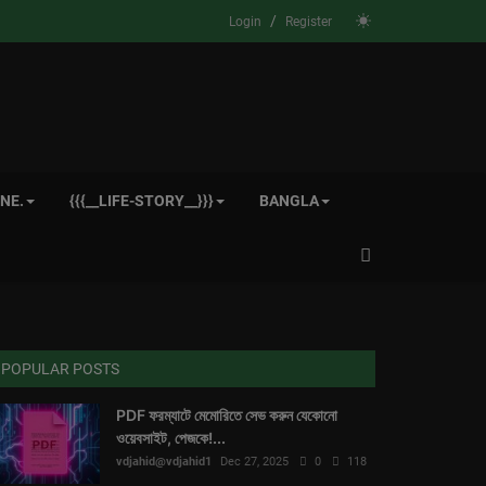
/
Login
Register
NE.
{{{__LIFE-STORY__}}}
BANGLA
POPULAR POSTS
PDF ফরম্যাটে মেমোরিতে সেভ করুন যেকোনো
ওয়েবসাইট, পেজকে!...
vdjahid@vdjahid1
Dec 27, 2025
0
118