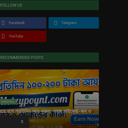
FOLLOW US
Facebook
Telegram
YouTube
RECOMMENDED POSTS
websites
ঘরে বসে প্রতিদিন আয় করুন: সহজ মাইক্রো-জব ও
অনলাইন আয়ের ...
vdjahid@vdjahid1
Jun 27, 2026
0
19