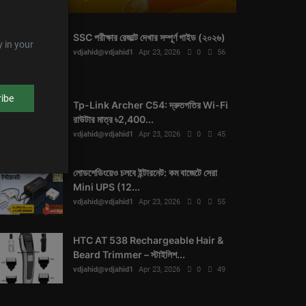
SSC পরীক্ষার রেজাল্ট দেখার সম্পূর্ণ গাইড (২০২৬)
y in your
vdjahid@vdjahid1
Apr 23, 2026
0
56
ibe
Tp-Link Archer C54: দ্রুতগতির Wi-Fi
রাউটার মাত্র ৳2,400...
vdjahid@vdjahid1
Apr 23, 2026
0
45
লোডশেডিংয়েও চলবে ইন্টারনেট: কম বাজেটে সেরা
Mini UPS (12...
vdjahid@vdjahid1
Apr 23, 2026
0
55
HTC AT 538 Rechargeable Hair &
Beard Trimmer – স্টাইলিশ...
vdjahid@vdjahid1
Apr 23, 2026
0
49