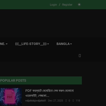
/
Login
Register
NE.
{{{__LIFE-STORY__}}}
BANGLA
POPULAR POSTS
PDF ফরম্যাটে মেমোরিতে সেভ করুন যেকোনো
ওয়েবসাইট, পেজকে!...
vdjahid@vdjahid1
Dec 27, 2025
0
118