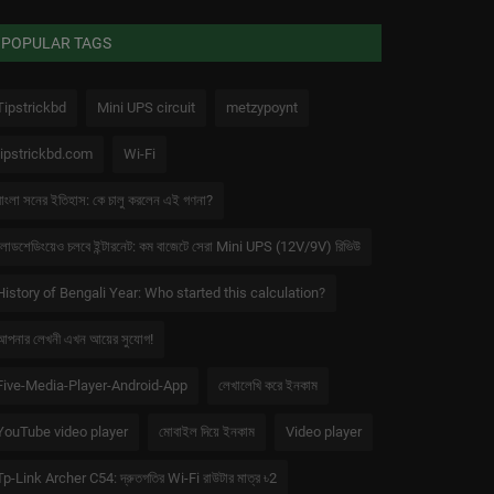
POPULAR TAGS
Tipstrickbd
Mini UPS circuit
metzypoynt
tipstrickbd.com
Wi-Fi
বাংলা সনের ইতিহাস: কে চালু করলেন এই গণনা?
লোডশেডিংয়েও চলবে ইন্টারনেট: কম বাজেটে সেরা Mini UPS (12V/9V) রিভিউ
History of Bengali Year: Who started this calculation?
আপনার লেখনী এখন আয়ের সুযোগ!
Five-Media-Player-Android-App
লেখালেখি করে ইনকাম
YouTube video player
মোবাইল দিয়ে ইনকাম
Video player
Tp-Link Archer C54: দ্রুতগতির Wi-Fi রাউটার মাত্র ৳2