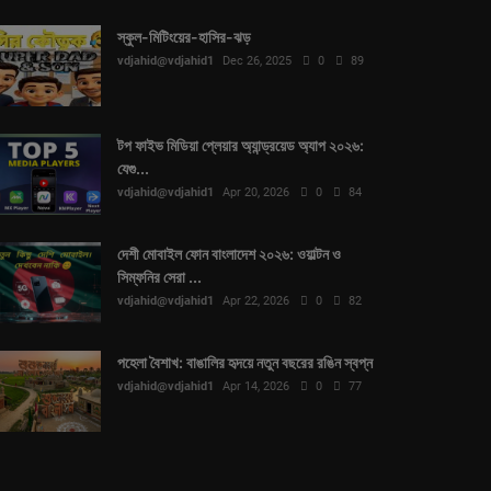
স্কুল-মিটিংয়ের-হাসির-ঝড়
vdjahid@vdjahid1
Dec 26, 2025
0
89
টপ ফাইভ মিডিয়া প্লেয়ার অ্যান্ড্রয়েড অ্যাপ ২০২৬:
যেগু...
vdjahid@vdjahid1
Apr 20, 2026
0
84
দেশী মোবাইল ফোন বাংলাদেশ ২০২৬: ওয়াল্টন ও
সিম্ফনির সেরা ...
vdjahid@vdjahid1
Apr 22, 2026
0
82
পহেলা বৈশাখ: বাঙালির হৃদয়ে নতুন বছরের রঙিন স্বপ্ন
vdjahid@vdjahid1
Apr 14, 2026
0
77