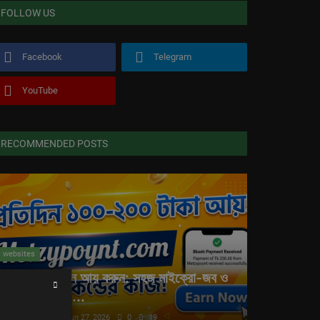
FOLLOW US
Facebook
Telegram
YouTube
RECOMMENDED POSTS
websites
ঘরে বসে প্রতিদিন আয় করুন: সহজ মাইক্রো-জব ও
অনলাইন আয়ের ...
vdjahid@vdjahid1
Jun 27, 2026
0
19